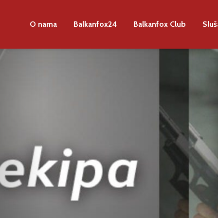
O nama
Balkanfox24
Balkanfox Club
Sluš