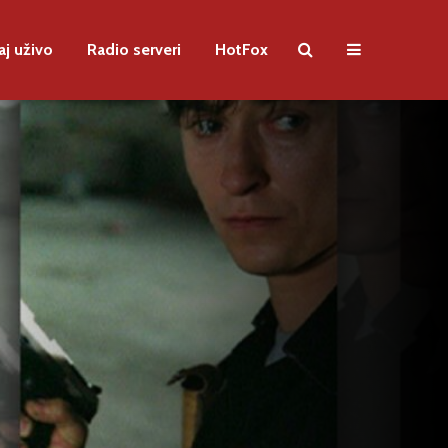
aj uživo
Radio serveri
HotFox