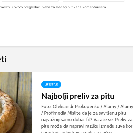
b mesto u ovom pregledaču veba za sledeći put kada komentarišem.
ive:
ti
LIFESTYLE
Najbolji preliv za pitu
Foto: Oleksandr Prokopenko / Alamy / Alam
/ Profimedia Mislite da je za savršenu pitu
najvažniji samo dobar fil? Varate se. Preliv za
pite može da napravi razliku između suve kor
i one koja je hrskava spolja, a sočna...