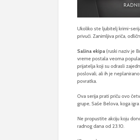
Ukoliko ste ljubitelj krimi-s
privući. Zanimljiva priča, odlič
Sašina ekipa
(ruski naziv je Br
vreme postala veoma popularna
prijatelja koji su odrasli zaj
poslovali, ali ih je neplanira
povratka.
Ova serija prati priču ovo če
grupe, Saše Belova, koga igra
Ne propustite akciju koju dono
radnog dana od 23.10.