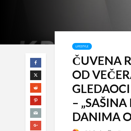
LIFESTYLE
ČUVENA R
OD VEČER
GLEDAOCI
– „SAŠINA
DANIMA O