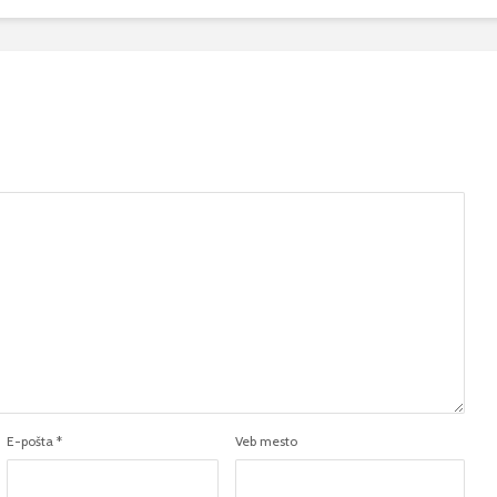
E-pošta
*
Veb mesto