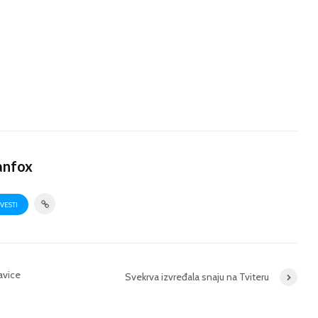
anfox
VESTI
avice
Svekrva izvređala snaju na Tviteru