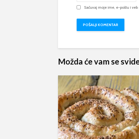
Sačuvaj moje ime, e-poštu i ve
Alternat
Možda će vam se svide