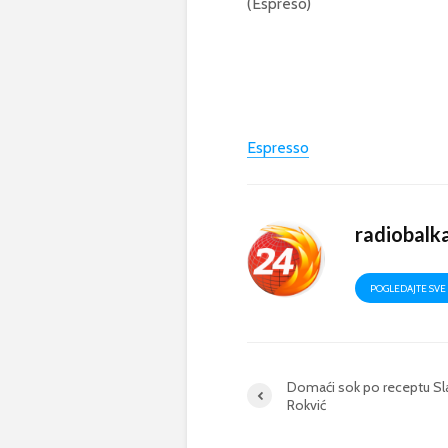
(Espreso)
Espresso
radiobalk
POGLEDAJTE SVE 
Domaći sok po receptu Sl
Rokvić