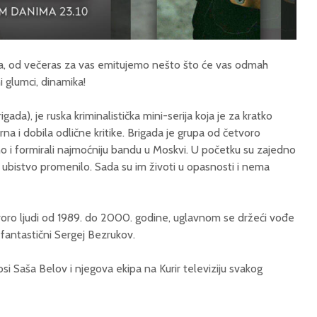
erija, od večeras za vas emitujemo nešto što će vas odmah
ni glumci, dinamika!
igada), je ruska kriminalistička mini-serija koja je za kratko
 i dobila odlične kritike. Brigada je grupa od četvoro
edno i formirali najmoćniju bandu u Moskvi. U početku su zajedno
no ubistvo promenilo. Sada su im životi u opasnosti i nema
tvoro ljudi od 1989. do 2000. godine, uglavnom se držeći vođe
 fantastični Sergej Bezrukov.
si Saša Belov i njegova ekipa na Kurir televiziju svakog