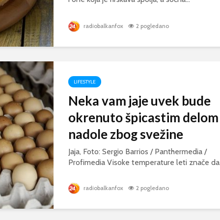
radiobalkanfox
2 pogledano
LIFESTYLE
Neka vam jaje uvek bude
okrenuto špicastim delom
nadole zbog svežine
Jaja, Foto: Sergio Barrios / Panthermedia /
Profimedia Visoke temperature leti znače da.
radiobalkanfox
2 pogledano