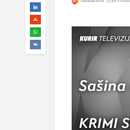
radiobalkanfox
pre 11 mese